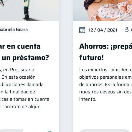
Gabriela Geara
12 / 04 / 2021
r en cuenta
Ahorros: ¡prepá
r un préstamo?
futuro!
, en ProUsuario
Los expertos coinciden e
. En esta ocasión
objetivos personales em
ublicaciones llamada
de ahorros. Es la forma
n la finalidad de
nuestros deseos sin deseq
sicas a tomar en cuenta
intento.
r contrato de algún