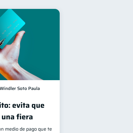
para mujeres
20
jeta de crédito
6
ales
1
inversiones
1
1
información financiera
1
Windler Soto Paula
ito: evita que
 una fiera
 un medio de pago que te