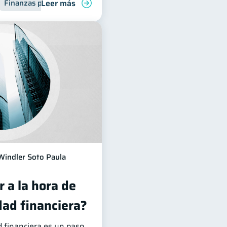
Leer más
Finanzas personales
Windler Soto Paula
 a la hora de
dad financiera?
d financiera es un paso