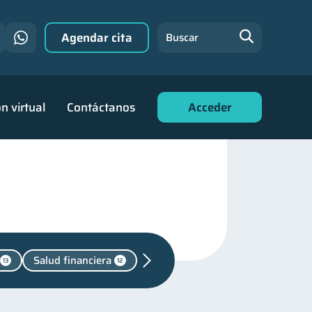
Agendar cita
Buscar
n virtual
Contáctanos
Acceder
Salud financiera
13
12
onada
2
Control de deudas
30