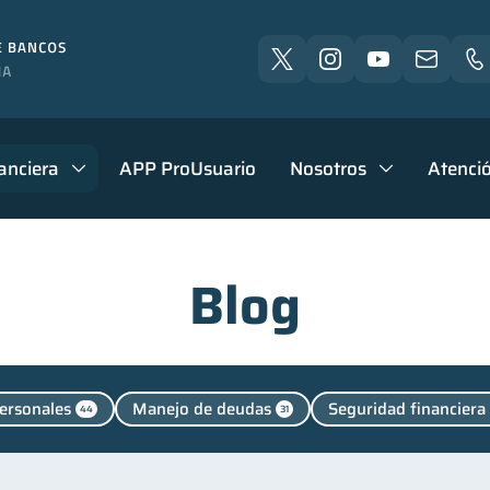
anciera
APP ProUsuario
Nosotros
Atenció
Blog
ersonales
Manejo de deudas
Seguridad financiera
44
31
Deudas
Consejos
Vacaciones
Cuenta Aband
10
6
2
mes
Educación financiera
Finanzas para jóvenes
1
31
30