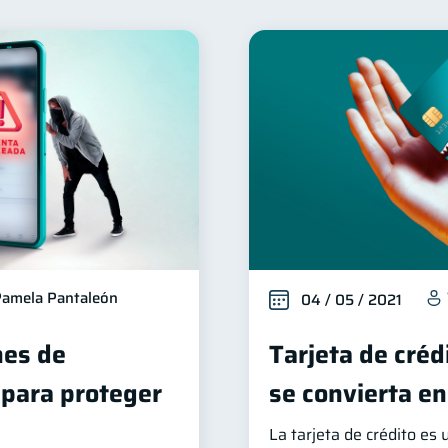
nclusión financiera
Bienestar financiero
Finanzas 
22
22
Entidad financiera
Préstamos
Ahorro
Tar
8
8
8
erseguridad
Servicios
Derechos & Deberes
5
4
4
Criptomonedas
Inversiones
Finanzas Person
4
2
2
ucación Financiera
Fraudes
Información financiera
1
1
Retiro
Doble sueldo
Gasto responsable
1
1
1
1
amela Pantaleón
04 / 05 / 2021
es de
Tarjeta de créd
 para proteger
se convierta en
La tarjeta de crédito es