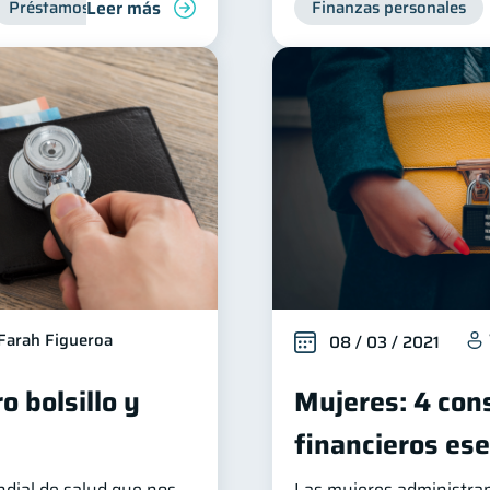
Leer más
Préstamos
Entidad financiera
Inclusión financiera
Finanzas personales
F
Farah Figueroa
08 / 03 / 2021
o bolsillo y
Mujeres: 4 con
financieros ese
ndial de salud que nos
Las mujeres administran