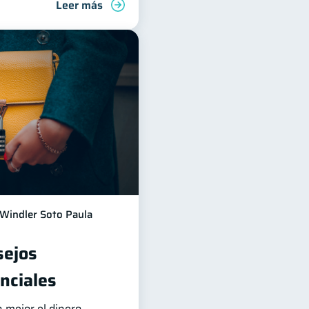
Leer más
inanzas para jóvenes
Windler Soto Paula
sejos
nciales
 mejor el dinero