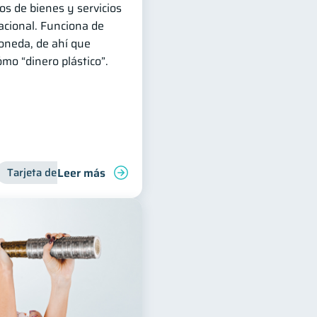
os de bienes y servicios
nacional. Funciona de
moneda, de ahí que
mo “dinero plástico”.
Leer más
deudas
Tarjeta de crédito
Finanzas familiares
Control de deudas
Finanz