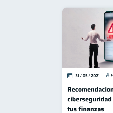
Finanzas familiares
I
25
Organización Financiera
10
Historial crediticio
Cib
6
Superintendencia de Bancos
Finanzas en Pareja
Ed
1
Salud mental
ahorro
1
P
31 / 05 / 2021
Recomendacion
ciberseguridad
tus finanzas