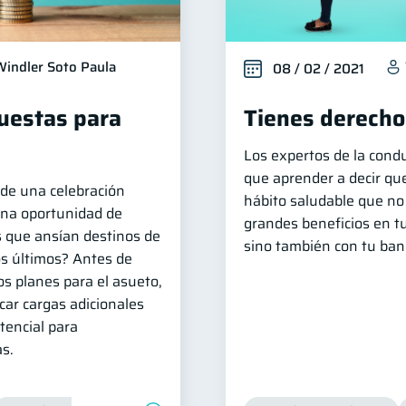
Windler Soto Paula
08 / 02 / 2021
puestas para
Tienes derecho
Los expertos de la cond
que aprender a decir qu
e una celebración
hábito saludable que no
 una oportunidad de
grandes beneficios en tu
s que ansían destinos de
sino también con tu banc
os últimos? Antes de
os planes para el asueto,
car cargas adicionales
otencial para
as.