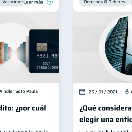
Leer más
Vacaciones
Organización Financiera
Derechos & Deberes
Windler Soto Paula
26 / 01 / 2021
ito: ¿por cuál
¿Qué considerar
elegir una enti
 ese instrumento que te
La elección de tu entida