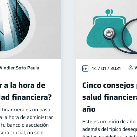
Windler Soto Paula
W
14 / 01 / 2021
 a la hora de
Cinco consejos 
dad financiera?
salud financie
año
d financiera es un paso
la hora de administrar
Este es un inicio de año
e tu banco o asociación
además del típico desequ
erá crucial, no solo
fiestas navideñas, a est