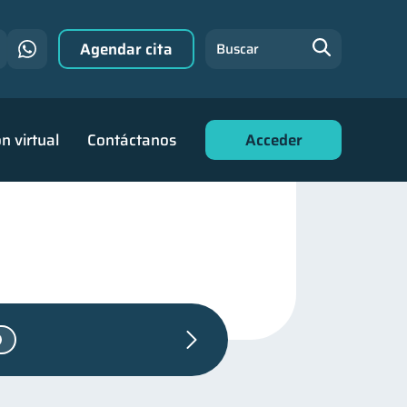
Agendar cita
Buscar
n virtual
Contáctanos
Acceder
es
2
anzas para jóvenes
30