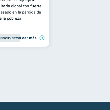
itaria global con fuerte
esado en la pérdida de
 la pobreza.
Leer más
nanzas personales
Finanzas para jóvenes
Manejo de deudas