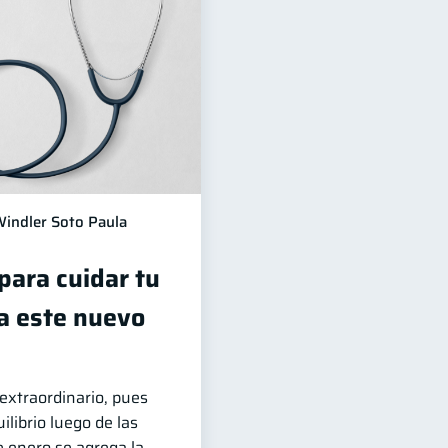
indler Soto Paula
para cuidar tu
ra este nuevo
 extraordinario, pues
ilibrio luego de las
e enero se agrega la