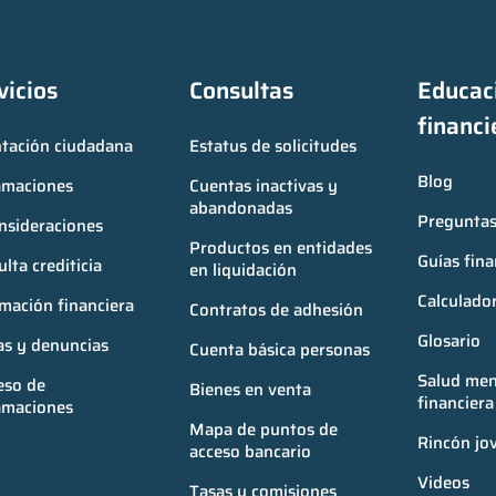
vicios
Consultas
Educaci
financi
ntación ciudadana
Estatus de solicitudes
Blog
amaciones
Cuentas inactivas y 
abandonadas
Preguntas
nsideraciones
Productos en entidades 
Guías fina
lta crediticia
en liquidación
Calculador
mación financiera
Contratos de adhesión
Glosario
as y denuncias
Cuenta básica personas
Salud ment
so de 
Bienes en venta
financiera
amaciones
Mapa de puntos de 
Rincón jo
acceso bancario
Videos
Tasas y comisiones