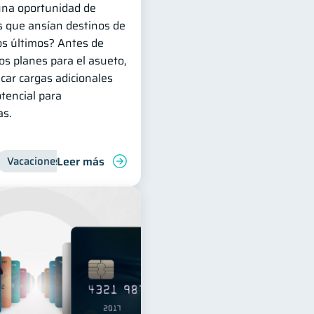
 una oportunidad de
s que ansían destinos de
os últimos? Antes de
os planes para el asueto,
car cargas adicionales
otencial para
as.
Leer más
Vacaciones
Organización Financiera