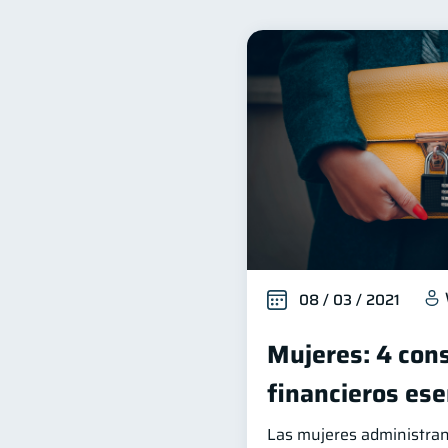
Finanzas familiares
I
25
Productos financieros
11
Ahorro
Tarjeta de cré
8
Superintendencia de Bancos
Finanzas Personales
F
1
Información financiera
1
información financiera
1
08 / 03 / 2021
Mujeres: 4 con
financieros ese
Las mujeres administran