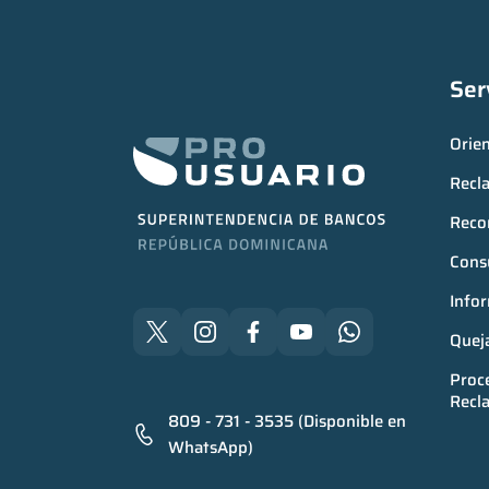
Ser
Orie
Recl
Reco
Consu
Infor
Quej
Proce
Recl
809 - 731 - 3535 (Disponible en
WhatsApp)