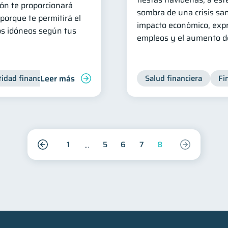
ón te proporcionará
sombra de una crisis san
porque te permitirá el
impacto económico, expr
os idóneos según tus
empleos y el aumento de
Leer más
tidad financiera
Finanzas personales
Salud financiera
Inclusión financiera
Fi
1
5
6
7
8