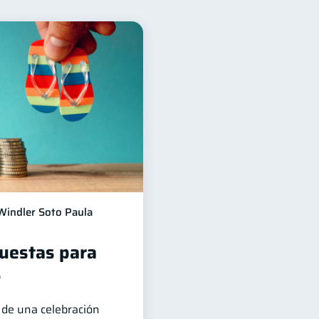
para mujeres
20
a
Préstamos
8
8
hos & Deberes
4
ones
2
Mipymes
1
ble
1
Windler Soto Paula
puestas para
?
de una celebración