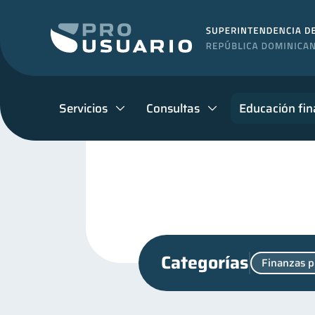
Servicios
Consultas
Educación fin
Categorías
Finanzas p
Seguridad financiera
S
13
Cuenta Inactiva
invers
1