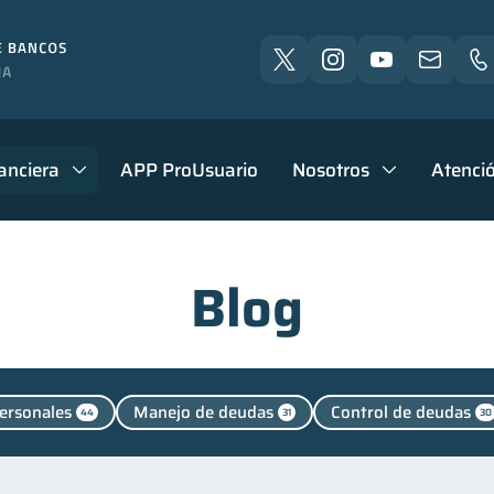
anciera
APP ProUsuario
Nosotros
Atenció
Blog
ersonales
Manejo de deudas
Control de deudas
44
31
30
alud financiera
Consejos
Servicios
Vacacion
12
6
4
iones
Salud mental
Educación financiera
Fin
1
1
31