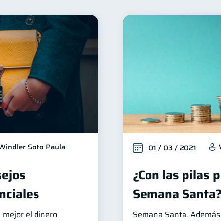
nclusión financiera
Bienestar financiero
Finanzas 
22
22
Organización Financiera
Deudas
Entidad financier
10
10
dito
Historial crediticio
Ciberseguridad
Derec
6
6
5
Criptomonedas
Cuenta Abandonada
Inversi
4
2
2
inanzas en Pareja
Educación Financiera
Fraudes
1
1
1
ahorro
Retiro
Doble sueldo
Gasto responsa
1
1
1
Windler Soto Paula
01 / 03 / 2021
sejos
¿Con las pilas 
nciales
Semana Santa
 mejor el dinero
Semana Santa. Además 