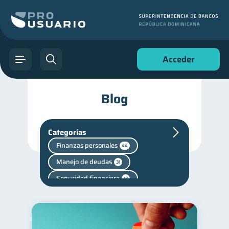
Acceder
Blog
Categorías
Finanzas personales
44
Manejo de deudas
31
Seguridad financiera
13
Salud financiera
12
Vacaciones
2
Cuenta Inactiva
1