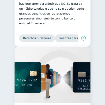
hay que aprender a decir que NO. Se trata de
Salud mental
ahorro
1
1
un hábito saludable que no solo puede traerte
grandes beneficios en tus relaciones
Doble sueldo
1
personales, sino también con tu banco o
Gasto responsable
1
entidad financiera.
información financiera
1
Derechos & Deberes
Finanzas personales