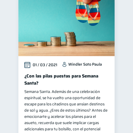
inversiones
Retiro
1
1
Educación financiera
31
Finanzas para jóvenes
30
Control de deudas
30
Finanzas familiares
25
Inclusión financiera
22
Windler Soto Paula
01 / 03 / 2021
Bienestar financiero
22
Finanzas para mujeres
¿Con las pilas puestas para Semana
20
Santa?
Productos financieros
11
Semana Santa. Además de una celebración
Organización Financiera
10
espiritual, se ha vuelto una oportunidad de
Deudas
escape para los citadinos que ansían destinos
10
de sol y agua. ¿Eres de estos últimos? Antes de
Entidad financiera
8
emocionarte y acelerar los planes para el
Préstamos
Ahorro
asueto, recuerda que suele implicar cargas
8
8
adicionales para tu bolsillo, con el potencial
Consejos
6