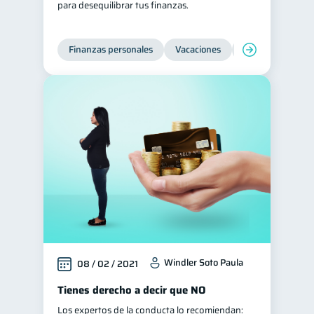
para desequilibrar tus finanzas.
Tarjeta de crédito
6
Historial crediticio
6
Finanzas personales
Vacaciones
Organización Fin
Ciberseguridad
5
Servicios
4
Derechos & Deberes
4
Superintendencia de Bancos
4
Criptomonedas
2
Cuenta Abandonada
2
Inversiones
2
Finanzas Personales
1
Finanzas en Pareja
1
Windler Soto Paula
08 / 02 / 2021
Educación Financiera
1
Tienes derecho a decir que NO
Fraudes
Mipymes
1
1
Los expertos de la conducta lo recomiendan:
Información financiera
1