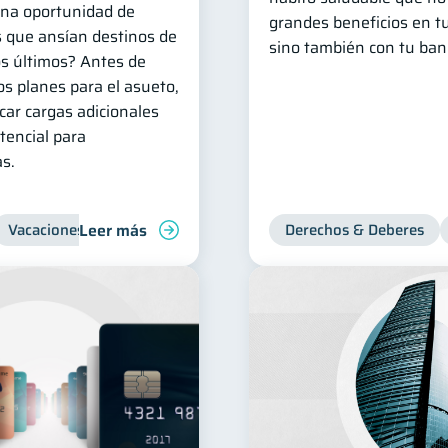
 una oportunidad de
grandes beneficios en tu
s que ansían destinos de
sino también con tu banc
os últimos? Antes de
os planes para el asueto,
car cargas adicionales
otencial para
as.
Leer más
Vacaciones
Organización Financiera
Derechos & Deberes