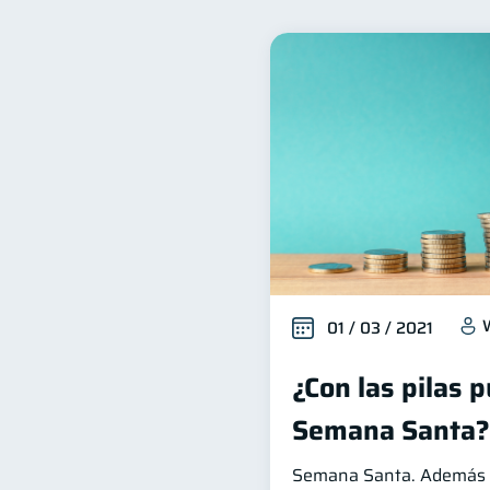
Bienestar financiero
22
Deudas
Entidad financ
10
Ciberseguridad
Servic
5
Criptomonedas
Cuent
2
Educación Financiera
1
ahorro
Doble sueldo
1
1
01 / 03 / 2021
¿Con las pilas 
Semana Santa?
Semana Santa. Además d