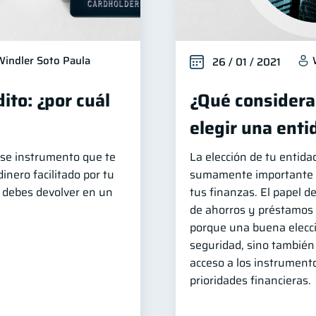
Windler Soto Paula
26 / 01 / 2021
ito: ¿por cuál
¿Qué considerar
elegir una enti
 ese instrumento que te
La elección de tu entida
inero facilitado por tu
sumamente importante a
e debes devolver en un
tus finanzas. El papel d
de ahorros y préstamos s
porque una buena elecci
seguridad, sino también 
acceso a los instrument
prioridades financieras.