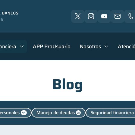
anciera
APP ProUsuario
Nosotros
Atenció
Blog
ersonales
Manejo de deudas
Seguridad financiera
44
31
Cuenta Inactiva
inversiones
Retiro
Edu
2
1
1
1
Control de deudas
Finanzas familiares
Inclusión 
30
25