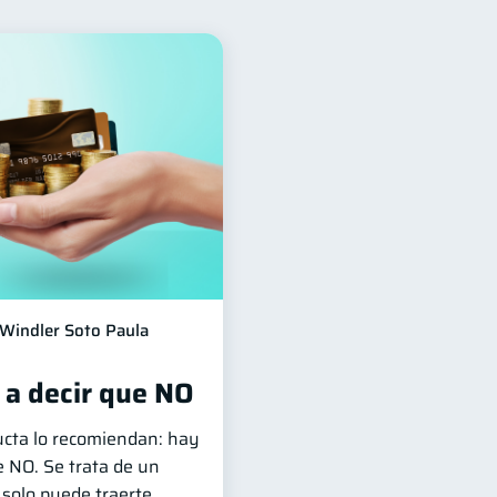
ización Financiera
10
Historial crediticio
6
os
4
Finanzas en Pareja
1
lud mental
1
Windler Soto Paula
 a decir que NO
ucta lo recomiendan: hay
e NO. Se trata de un
 solo puede traerte