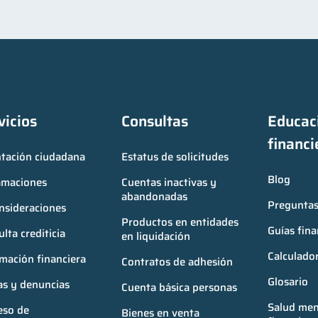
vicios
Consultas
Educaci
financi
ntación ciudadana
Estatus de solicitudes
Blog
amaciones
Cuentas inactivas y 
abandonadas
Preguntas
nsideraciones
Productos en entidades 
Guías fina
lta crediticia
en liquidación
Calculador
mación financiera
Contratos de adhesión
Glosario
as y denuncias
Cuenta básica personas
Salud ment
so de 
Bienes en venta