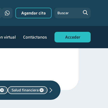
Agendar cita
Buscar
n virtual
Contáctanos
Acceder
Salud financiera
13
12
cación financiera
31
financiera
22