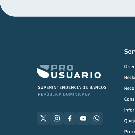
Ser
Orie
Recl
Reco
Consu
Infor
Quej
Proce