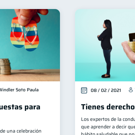
Finanzas para mujeres
Productos financieros
Organ
20
11
iera
Préstamos
Ahorro
Tarjeta de crédito
8
8
8
6
ios
Derechos & Deberes
Superintendencia de Banc
4
4
a Abandonada
Inversiones
Finanzas Personales
2
2
1
Fraudes
Mipymes
Información financiera
Sa
1
1
1
Gasto responsable
información financiera
1
1
Windler Soto Paula
08 / 02 / 2021
puestas para
Tienes derecho
Los expertos de la cond
que aprender a decir qu
e una celebración
hábito saludable que no