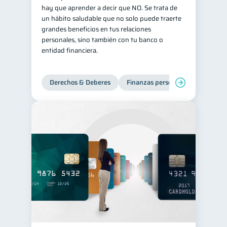
hay que aprender a decir que NO. Se trata de
Información financiera
1
un hábito saludable que no solo puede traerte
grandes beneficios en tus relaciones
ahorro
Doble sueldo
1
1
personales, sino también con tu banco o
Gasto responsable
1
entidad financiera.
información financiera
1
Derechos & Deberes
Finanzas personales