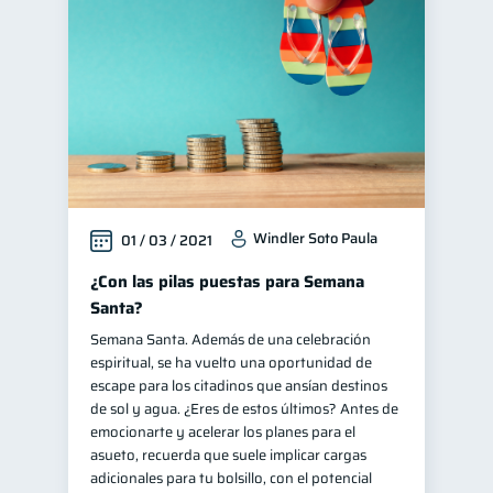
inversiones
1
Salud mental
Retiro
1
1
Educación financiera
31
Finanzas para jóvenes
30
Control de deudas
30
Finanzas familiares
25
Windler Soto Paula
01 / 03 / 2021
Inclusión financiera
22
Bienestar financiero
¿Con las pilas puestas para Semana
22
Santa?
Finanzas para mujeres
20
Semana Santa. Además de una celebración
Productos financieros
11
espiritual, se ha vuelto una oportunidad de
Organización Financiera
escape para los citadinos que ansían destinos
10
de sol y agua. ¿Eres de estos últimos? Antes de
Deudas
10
emocionarte y acelerar los planes para el
Entidad financiera
asueto, recuerda que suele implicar cargas
8
adicionales para tu bolsillo, con el potencial
Préstamos
Ahorro
8
8