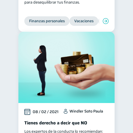
para desequilibrar tus finanzas.
Consejos
6
Tarjeta de crédito
6
Finanzas personales
Vacaciones
Organización Fin
Historial crediticio
6
Ciberseguridad
5
Servicios
4
Derechos & Deberes
4
Superintendencia de Bancos
4
Criptomonedas
2
Cuenta Abandonada
2
Inversiones
2
Finanzas Personales
1
Windler Soto Paula
08 / 02 / 2021
Finanzas en Pareja
1
Tienes derecho a decir que NO
Educación Financiera
1
Los expertos de la conducta lo recomiendan:
Fraudes
Mipymes
1
1