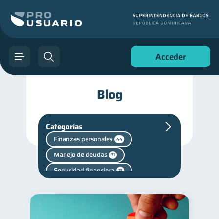
Acceder
Blog
Categorías
Finanzas personales
44
Manejo de deudas
31
Seguridad financiera
13
Salud financiera
12
Vacaciones
2
Cuenta Inactiva
1