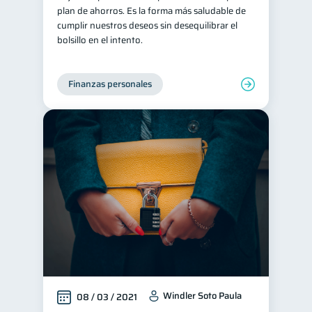
plan de ahorros. Es la forma más saludable de
Retiro
Doble sueldo
1
1
cumplir nuestros deseos sin desequilibrar el
bolsillo en el intento.
Gasto responsable
1
información financiera
1
Finanzas personales
Windler Soto Paula
08 / 03 / 2021