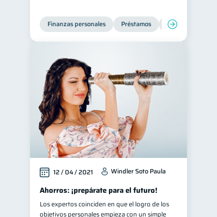
Ciberseguridad
5
Finanzas personales
Préstamos
Entidad financier
Servicios
4
Derechos & Deberes
4
Superintendencia de Bancos
4
Cuenta Abandonada
2
Inversiones
2
Cuenta Inactiva
1
Finanzas Personales
1
Finanzas en Pareja
1
Educación Financiera
1
Fraudes
Mipymes
1
1
Windler Soto Paula
12 / 04 / 2021
Información financiera
1
Ahorros: ¡prepárate para el futuro!
inversiones
1
Los expertos coinciden en que el logro de los
objetivos personales empieza con un simple
Salud mental
ahorro
1
1