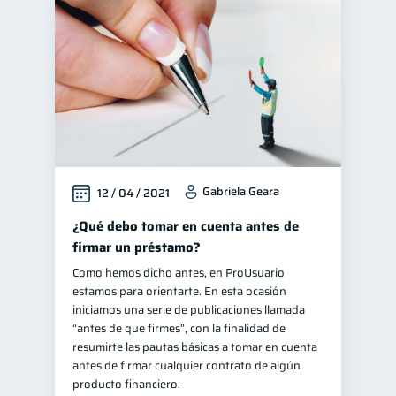
Criptomonedas
2
Educación financiera
31
Finanzas para jóvenes
30
Control de deudas
30
Finanzas familiares
25
Inclusión financiera
22
Gabriela Geara
12 / 04 / 2021
Bienestar financiero
22
Finanzas para mujeres
¿Qué debo tomar en cuenta antes de
20
firmar un préstamo?
Salud financiera
12
Como hemos dicho antes, en ProUsuario
Productos financieros
11
estamos para orientarte. En esta ocasión
Organización Financiera
iniciamos una serie de publicaciones llamada
10
“antes de que firmes”, con la finalidad de
Préstamos
Ahorro
8
8
resumirte las pautas básicas a tomar en cuenta
Tarjeta de crédito
antes de firmar cualquier contrato de algún
6
producto financiero.
Historial crediticio
6