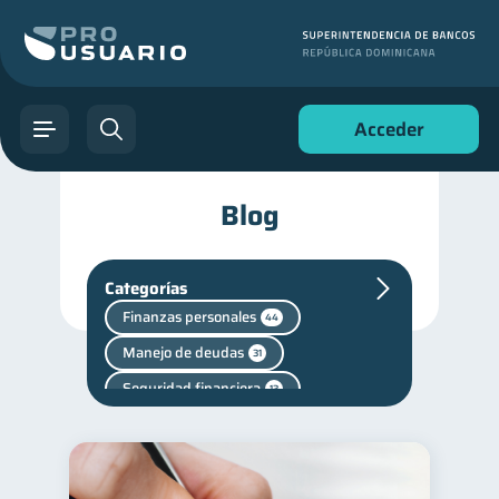
Acceder
Blog
Categorías
Finanzas personales
44
Manejo de deudas
31
Seguridad financiera
13
Deudas
10
Entidad financiera
8
Consejos
Vacaciones
6
2