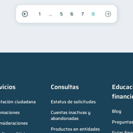
1
5
6
7
8
vicios
Consultas
Educaci
financi
ntación ciudadana
Estatus de solicitudes
Blog
amaciones
Cuentas inactivas y 
abandonadas
Preguntas
nsideraciones
Productos en entidades 
Guías fina