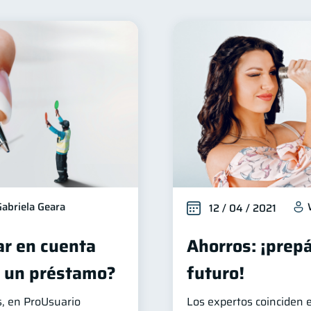
Finanzas para mujeres
Salud financiera
Productos 
20
12
Préstamos
Ahorro
Consejos
Tarjeta de cr
8
8
6
erseguridad
Servicios
Derechos & Deberes
5
4
4
Cuenta Abandonada
Inversiones
Cuenta Ina
4
2
2
inanzas en Pareja
Educación Financiera
Fraudes
1
1
1
inversiones
Salud mental
ahorro
Retiro
1
1
1
1
ormación financiera
1
Gabriela Geara
12 / 04 / 2021
r en cuenta
Ahorros: ¡prepá
r un préstamo?
futuro!
, en ProUsuario
Los expertos coinciden e