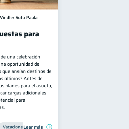
Windler Soto Paula
puestas para
?
de una celebración
 una oportunidad de
s que ansían destinos de
os últimos? Antes de
os planes para el asueto,
car cargas adicionales
otencial para
as.
Leer más
Vacaciones
Organización Financiera