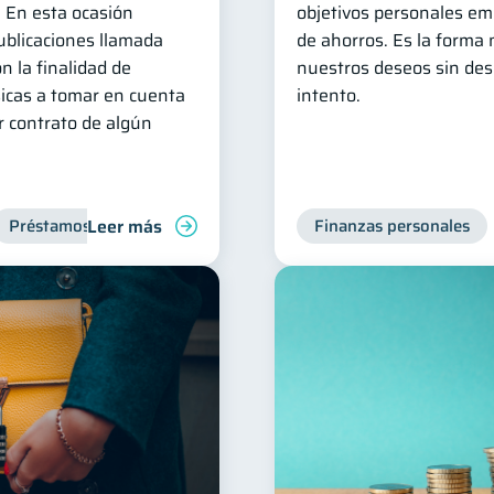
. En esta ocasión
objetivos personales em
ublicaciones llamada
de ahorros. Es la forma
n la finalidad de
nuestros deseos sin deseq
sicas a tomar en cuenta
intento.
r contrato de algún
Leer más
Préstamos
Entidad financiera
Inclusión financiera
Finanzas personales
F