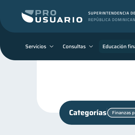
Servicios
Consultas
Educación fin
Categorías
Finanzas p
Entidad financiera
Vac
8
Finanzas para jóvenes
30