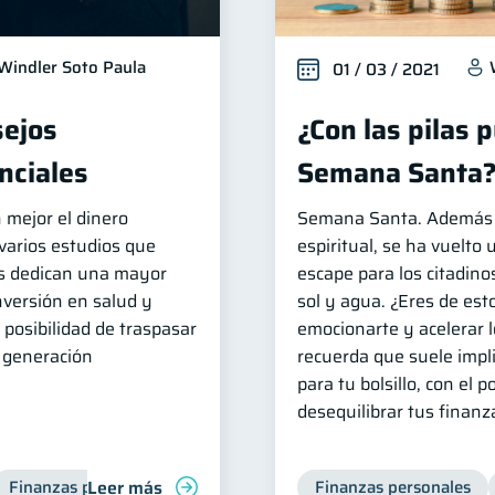
Windler Soto Paula
01 / 03 / 2021
sejos
¿Con las pilas 
nciales
Semana Santa
 mejor el dinero
Semana Santa. Además 
 varios estudios que
espiritual, se ha vuelto
las dedican una mayor
escape para los citadino
inversión en salud y
sol y agua. ¿Eres de est
 posibilidad de traspasar
emocionarte y acelerar l
e generación
recuerda que suele impli
para tu bolsillo, con el p
desequilibrar tus finanz
Leer más
Finanzas para mujeres
Finanzas personales