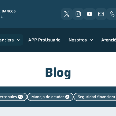
anciera
APP ProUsuario
Nosotros
Atenció
Blog
ersonales
Manejo de deudas
Seguridad financiera
44
31
aciones
Criptomonedas
Mipymes
Educación
2
2
1
Control de deudas
Finanzas familiares
Inclusión 
30
25