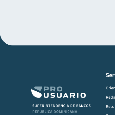
Ser
Orie
Recl
Reco