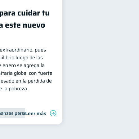
para cuidar tu
ra este nuevo
 extraordinario, pues
ilibrio luego de las
e enero se agrega la
itaria global con fuerte
esado en la pérdida de
 la pobreza.
Leer más
nanzas personales
Finanzas para jóvenes
Manejo de deudas