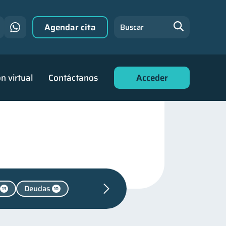
Agendar cita
Buscar
n virtual
Contáctanos
Acceder
Deudas
13
10
 financiera
31
financiera
22