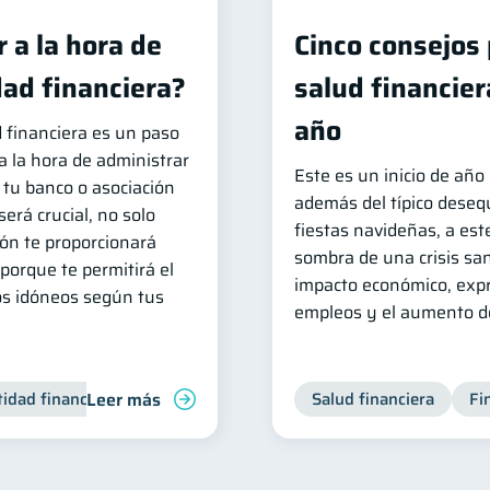
 a la hora de
Cinco consejos 
dad financiera?
salud financie
año
d financiera es un paso
la hora de administrar
Este es un inicio de año
e tu banco o asociación
además del típico desequ
erá crucial, no solo
fiestas navideñas, a est
ón te proporcionará
sombra de una crisis san
porque te permitirá el
impacto económico, expr
os idóneos según tus
empleos y el aumento de
Leer más
tidad financiera
Finanzas personales
Salud financiera
Inclusión financiera
Fi