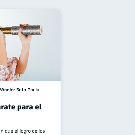
financieros
11
édito
6
ctiva
1
Doble sueldo
1
Windler Soto Paula
rate para el
n que el logro de los