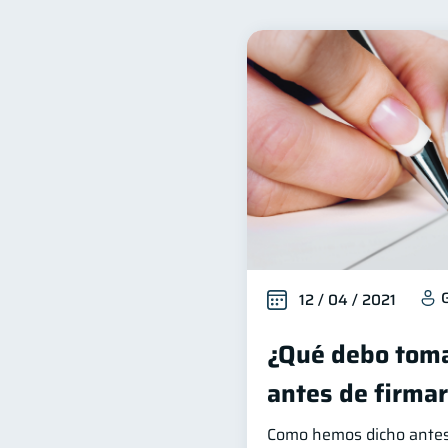
Bienestar financiero
22
Organización Financiera
10
Historial crediticio
Cib
6
Superintendencia de Bancos
Finanzas Personales
F
1
Información financiera
1
Gasto responsable
inf
1
12 / 04 / 2021
¿Qué debo toma
antes de firma
Como hemos dicho antes