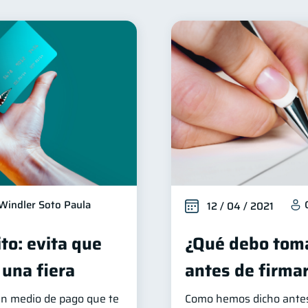
nclusión financiera
Bienestar financiero
Finanzas 
22
22
Entidad financiera
Préstamos
Ahorro
Con
8
8
8
orial crediticio
Ciberseguridad
Servicios
Der
6
5
4
Criptomonedas
Cuenta Abandonada
Inversi
4
2
2
inanzas en Pareja
Educación Financiera
Fraudes
1
1
1
ahorro
Retiro
Doble sueldo
Gasto responsa
1
1
1
Windler Soto Paula
12 / 04 / 2021
ito: evita que
¿Qué debo toma
 una fiera
antes de firma
 un medio de pago que te
Como hemos dicho antes