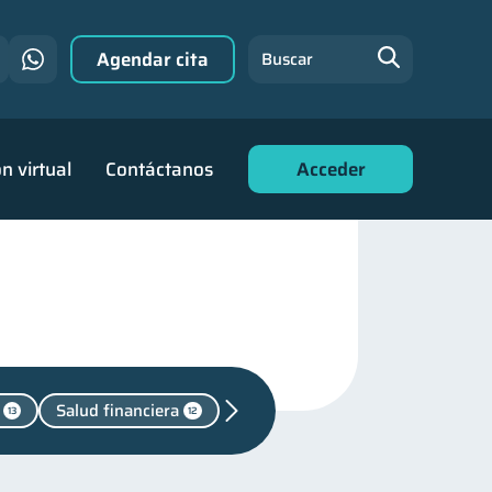
Agendar cita
Buscar
n virtual
Contáctanos
Acceder
Salud financiera
13
12
ones
1
nes
30