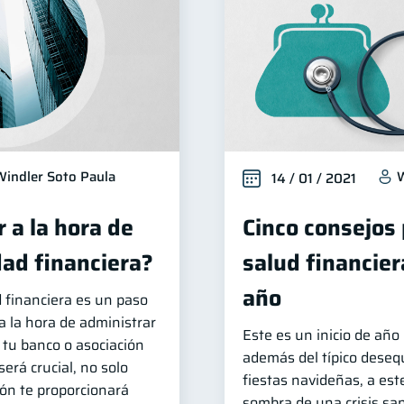
Windler Soto Paula
W
14 / 01 / 2021
 a la hora de
Cinco consejos 
dad financiera?
salud financie
año
d financiera es un paso
la hora de administrar
Este es un inicio de año
e tu banco o asociación
además del típico desequ
erá crucial, no solo
fiestas navideñas, a est
ón te proporcionará
sombra de una crisis san