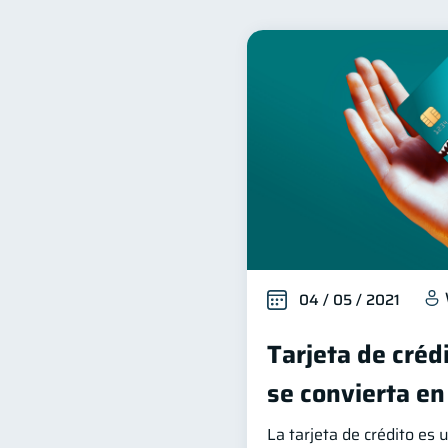
Finanzas familiares
I
25
Organización Financiera
10
Tarjeta de crédito
Hist
6
Superintendencia de Bancos
Finanzas Personales
F
1
Información financiera
1
información financiera
1
04 / 05 / 2021
Tarjeta de créd
se convierta en
La tarjeta de crédito es