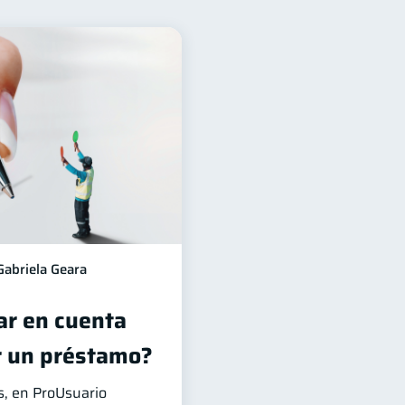
para mujeres
20
sejos
6
echos & Deberes
4
ones
2
Mipymes
1
ble
1
Gabriela Geara
r en cuenta
r un préstamo?
, en ProUsuario