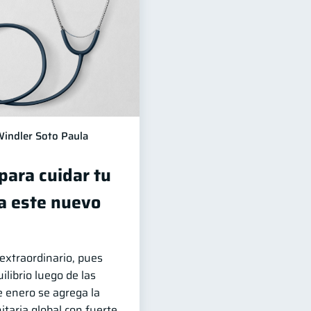
indler Soto Paula
para cuidar tu
ra este nuevo
 extraordinario, pues
ilibrio luego de las
e enero se agrega la
itaria global con fuerte