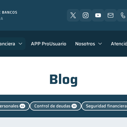
anciera
APP ProUsuario
Nosotros
Atenció
Blog
ersonales
Control de deudas
Seguridad financiera
44
30
Deudas
Vacaciones
Cuenta Inactiva
inversi
10
2
1
de deudas
Educación financiera
Finanzas para jóve
31
31