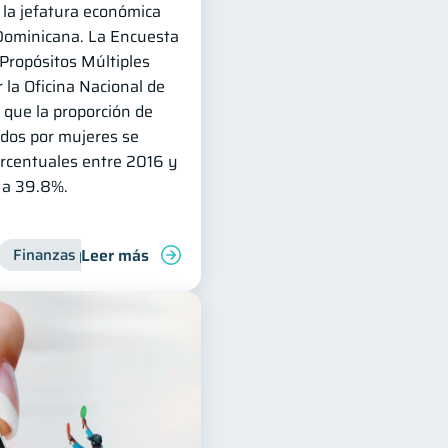
la jefatura económica
Dominicana. La Encuesta
Propósitos Múltiples
 la Oficina Nacional de
a que la proporción de
ados por mujeres se
rcentuales entre 2016 y
 a 39.8%.
Leer más
deudas
Finanzas para mujeres
Finanzas familiares
Control de deudas
Finanz