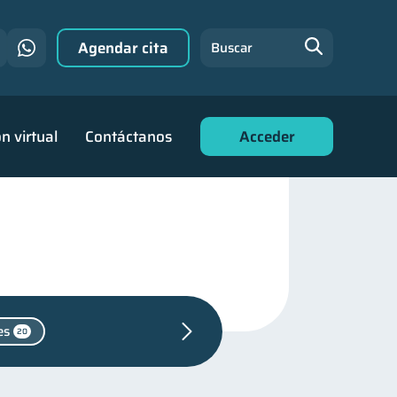
Agendar cita
Buscar
n virtual
Contáctanos
Acceder
es
20
nciera
Consejos
8
6
nzas para jóvenes
30