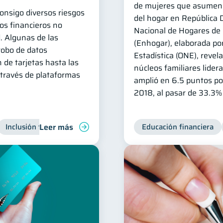
de mujeres que asumen 
consigo diversos riesgos
del hogar en República 
os financieros no
Nacional de Hogares de 
. Algunas de las
(Enhogar), elaborada por
robo de datos
Estadística (ONE), revel
 de tarjetas hasta las
núcleos familiares lider
 través de plataformas
amplió en 6.5 puntos po
2018, al pasar de 33.3%
Leer más
Inclusión financiera
Finanzas para jóvenes
Educación financiera
Manejo de 