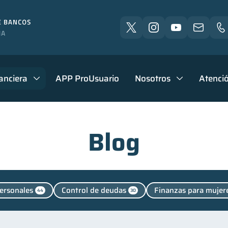
anciera
APP ProUsuario
Nosotros
Atenció
Blog
ersonales
Control de deudas
Finanzas para mujer
44
30
alud financiera
Productos financieros
Entidad fina
12
11
Manejo de deudas
Educación financiera
Fina
1
31
31