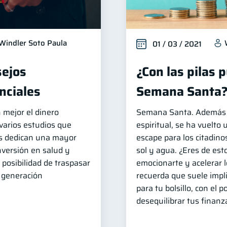
Windler Soto Paula
01 / 03 / 2021
sejos
¿Con las pilas 
nciales
Semana Santa
 mejor el dinero
Semana Santa. Además 
 varios estudios que
espiritual, se ha vuelto
las dedican una mayor
escape para los citadino
inversión en salud y
sol y agua. ¿Eres de est
 posibilidad de traspasar
emocionarte y acelerar l
e generación
recuerda que suele impli
para tu bolsillo, con el p
desequilibrar tus finanz