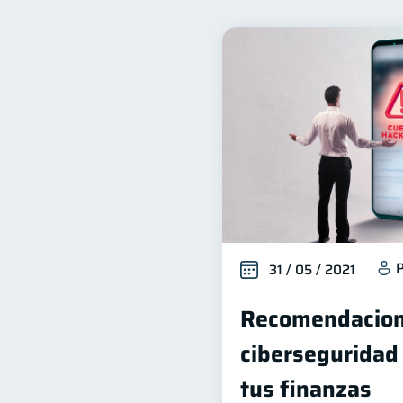
Finanzas familiares
I
25
Deudas
Préstamos
10
8
Servicios
Derechos & 
4
Cuenta Abandonada
I
2
Educación Financiera
1
ahorro
Retiro
D
1
1
P
31 / 05 / 2021
Recomendacion
ciberseguridad
tus finanzas