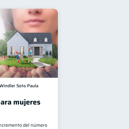
ón Financiera
10
Ciberseguridad
5
as
2
Finanzas en Pareja
1
Salud mental
1
iera
1
Windler Soto Paula
para mujeres
 incremento del número