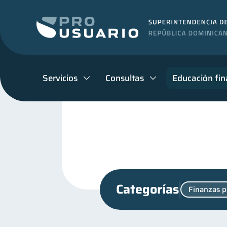
Servicios
Consultas
Educación fin
Categorías
Finanzas p
Seguridad financiera
S
13
Vacaciones
Mipymes
2