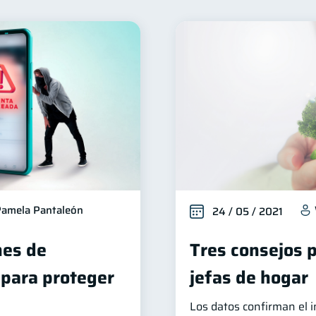
nclusión financiera
Bienestar financiero
Organizaci
22
22
Ahorro
Tarjeta de crédito
Historial crediticio
8
6
6
Deberes
Superintendencia de Bancos
Criptomoned
4
4
nversiones
Cuenta Inactiva
Finanzas Personales
2
1
1
Fraudes
Información financiera
inversiones
1
1
1
oble sueldo
Gasto responsable
información financ
1
1
amela Pantaleón
24 / 05 / 2021
es de
Tres consejos 
 para proteger
jefas de hogar
Los datos confirman el