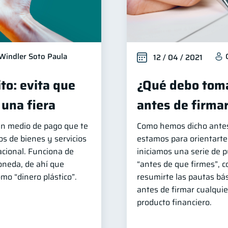
Windler Soto Paula
12 / 04 / 2021
ito: evita que
¿Qué debo toma
 una fiera
antes de firma
 un medio de pago que te
Como hemos dicho antes
s de bienes y servicios
estamos para orientarte
nacional. Funciona de
iniciamos una serie de 
oneda, de ahí que
“antes de que firmes”, co
mo “dinero plástico”.
resumirte las pautas bá
antes de firmar cualquie
producto financiero.