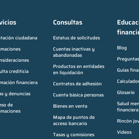
vicios
Consultas
Educaci
financi
ntación ciudadana
Estatus de solicitudes
Blog
amaciones
Cuentas inactivas y 
abandonadas
Preguntas
nsideraciones
Productos en entidades 
Guías fina
lta crediticia
en liquidación
Calculador
mación financiera
Contratos de adhesión
Glosario
as y denuncias
Cuenta básica personas
Salud ment
so de 
Bienes en venta
financiera
amaciones
Mapa de puntos de 
Rincón jo
acceso bancario
Videos
Tasas y comisiones