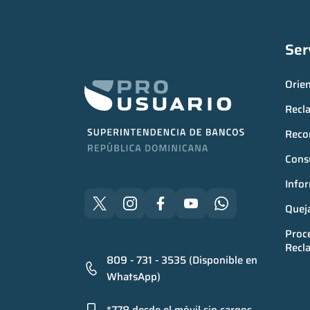
Ser
Orie
Recl
Reco
Consu
Infor
Quej
Proce
Recl
809 - 731 - 3535 (Disponible en
WhatsApp)