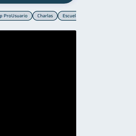
p ProUsuario
Charlas
Escuela SB
Finanzas para muje