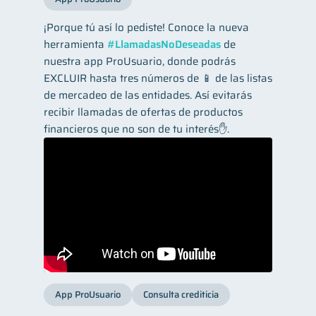
¡Porque tú así lo pediste! Conoce la nueva
herramienta
#LlamadasNoDeseadas
de
nuestra app ProUsuario, donde podrás
EXCLUIR hasta tres números de 📱 de las listas
de mercadeo de las entidades. Así evitarás
recibir llamadas de ofertas de productos
financieros que no son de tu interés✋.
App ProUsuario
Consulta crediticia