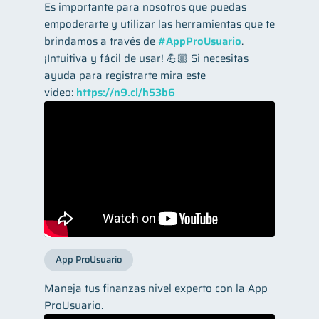
Es importante para nosotros que puedas
empoderarte y utilizar las herramientas que te
brindamos a través de
#AppProUsuario
.
¡Intuitiva y fácil de usar! 💪🏼 Si necesitas
ayuda para registrarte mira este
video:
https://n9.cl/h53b6
App ProUsuario
Maneja tus finanzas nivel experto con la App
ProUsuario.