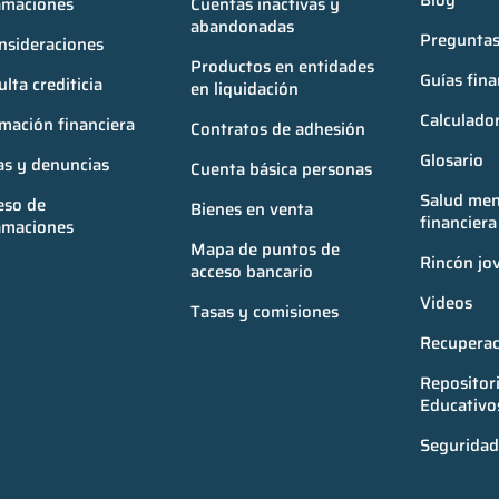
Blog
amaciones
Cuentas inactivas y 
abandonadas
Preguntas
nsideraciones
Productos en entidades 
Guías fina
lta crediticia
en liquidación
Calculador
mación financiera
Contratos de adhesión
Glosario
as y denuncias
Cuenta básica personas
Salud ment
so de 
Bienes en venta
financiera
amaciones
Mapa de puntos de 
Rincón jo
acceso bancario
Videos
Tasas y comisiones
Recuperac
Repositori
Educativo
Seguridad 