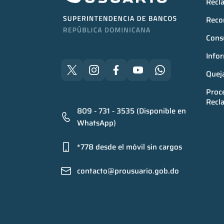
Recl
Reco
Consu
Infor
Quej
Proce
Recl
809 - 731 - 3535 (Disponible en
WhatsApp)
*778 desde el móvil sin cargos
contacto@prousuario.gob.do