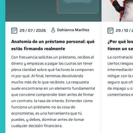
Dahianna Maríñez
29 / 07 / 2026
29 / 10 /
Anatomía de un préstamo personal: qué
¿Por qué lo
estás firmando realmente
tienen un s
Con frecuencia solicitas un préstamo, recibes el
La contratació
dinero y empiezas a pagar las cuotas sin tener
ciertos riesgo
plena claridad sobre qué factores la componen
intermediación
ni por qué. Al final, terminas devolviendo
mitigar con la
mucho más de lo que recibiste. La respuesta
seguro que of
suele encontrarse en un elemento fundamental
de impago u o
que conviene comprender bien antes de firmar
comentamos en
un contrato: la tasa de interés. Entender cómo
funciona un préstamo no es cosa de
economistas, es una herramienta que tú
puedes, y debes, dominar antes de tomar
cualquier decisión financiera.