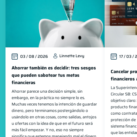
Linnette Levy
03 / 08 / 2026
17 / 03 /
Ahorrar también es decidir: tres sesgos
Cancelar pro
que pueden sabotear tus metas
financieros 
financieras
La Superinten
Ahorrar parece una decisión simple, sin
Circular SB:
embargo, en la práctica no siempre lo es.
objetivo claro
Muchas veces tenemos la intención de guardar
producto finan
dinero, pero terminamos postergándolo o
como contratar
usándolo en otras cosas, como salidas, antojos
protección de 
u ofertas con la idea de que en el futuro será
sistema finan
más fácil empezar. Y no, eso no siempre
que las entida
significa que estemos manejando mal el dinero.