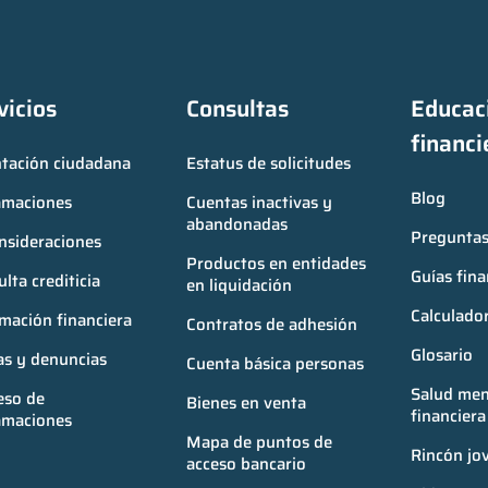
vicios
Consultas
Educaci
financi
ntación ciudadana
Estatus de solicitudes
Blog
amaciones
Cuentas inactivas y 
abandonadas
Preguntas
nsideraciones
Productos en entidades 
Guías fina
lta crediticia
en liquidación
Calculador
mación financiera
Contratos de adhesión
Glosario
as y denuncias
Cuenta básica personas
Salud ment
so de 
Bienes en venta
financiera
amaciones
Mapa de puntos de 
Rincón jo
acceso bancario