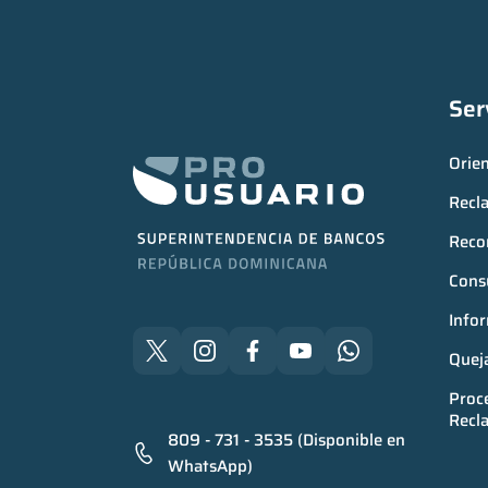
Ser
Orie
Recl
Reco
Consu
Infor
Quej
Proce
Recl
809 - 731 - 3535 (Disponible en
WhatsApp)