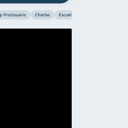
p ProUsuario
Charlas
Escuela SB
Finanzas para muje