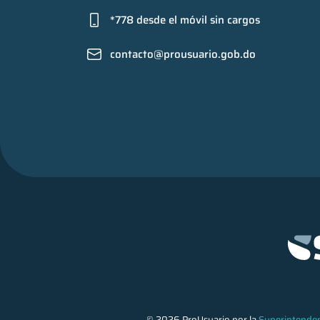
*778 desde el móvil sin cargos
contacto@prousuario.gob.do
© 2026 ProUsuario por la
Superintenden