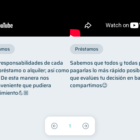
amos
Préstamos
 responsabilidades de cada
Sabemos que todos y todas p
préstamo o alquiler; así como
pagarlas lo más rápido posib
. De esta manera nos
que evalúes tu decisión en b
nveniente que pudiera
compartimos😉
cimiento💪🏼
1