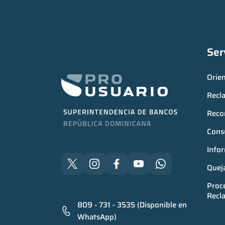
Ser
Orie
Recl
Reco
Consu
Infor
Quej
Proce
Recl
809 - 731 - 3535 (Disponible en
WhatsApp)