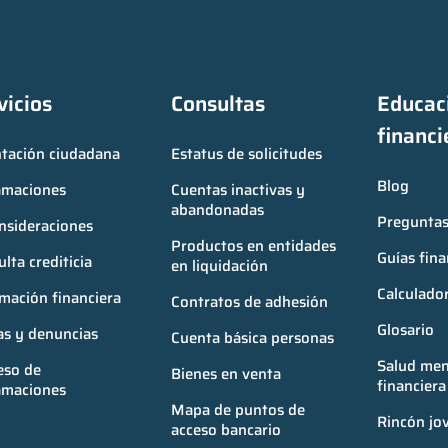
vicios
Consultas
Educaci
financi
ntación ciudadana
Estatus de solicitudes
Blog
amaciones
Cuentas inactivas y 
abandonadas
Preguntas
nsideraciones
Productos en entidades 
Guías fina
lta crediticia
en liquidación
Calculador
mación financiera
Contratos de adhesión
Glosario
as y denuncias
Cuenta básica personas
Salud ment
so de 
Bienes en venta
financiera
amaciones
Mapa de puntos de 
Rincón jo
acceso bancario