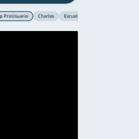
p ProUsuario
Charlas
Escuela SB
Finanzas para muje