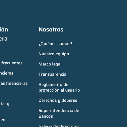
ón 
Nosotros
era
¿Quiénes somos?
Nuestro equipo
 frecuentes
Marco legal
ncieras
Transparencia
as financieras
Reglamento de 
protección al usuario
Derechos y deberes
al y 
Superintendencia de 
Bancos
ven
Galería de Directores