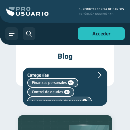
Acceder
Blog
Categorías
Finanzas personales
44
Control de deudas
30
Superintendencia de Bancos
4
Cuenta Inactiva
1
Manejo de deudas
31
Educación financiera
31