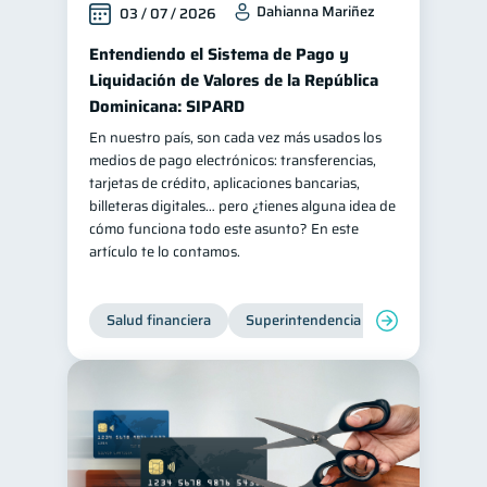
Dahianna Mariñez
03 / 07 / 2026
Salud mental
ahorro
1
1
Entendiendo el Sistema de Pago y
Retiro
Doble sueldo
1
1
Liquidación de Valores de la República
Gasto responsable
Dominicana: SIPARD
1
información financiera
En nuestro país, son cada vez más usados los
1
medios de pago electrónicos: transferencias,
tarjetas de crédito, aplicaciones bancarias,
billeteras digitales… pero ¿tienes alguna idea de
cómo funciona todo este asunto? En este
artículo te lo contamos.
Salud financiera
Superintendencia de Bancos