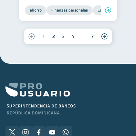
ahorro
Finanzas personales
Educación financiera
1
2
3
4
7