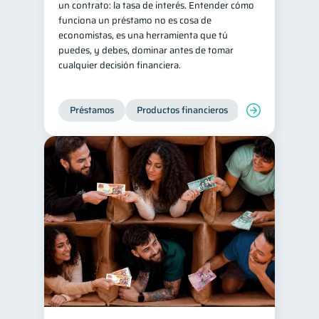
un contrato: la tasa de interés. Entender cómo
funciona un préstamo no es cosa de
Historial crediticio
6
economistas, es una herramienta que tú
Ciberseguridad
5
puedes, y debes, dominar antes de tomar
cualquier decisión financiera.
Servicios
4
Derechos & Deberes
4
Préstamos
Productos financieros
Manejo de deud
Vacaciones
2
Criptomonedas
2
Cuenta Abandonada
2
Inversiones
2
Finanzas Personales
1
Finanzas en Pareja
1
Educación Financiera
1
Fraudes
Mipymes
1
1
Información financiera
1
inversiones
1