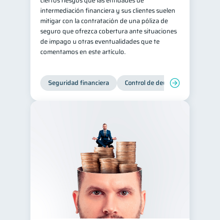
ciertos riesgos que las entidades de
intermediación financiera y sus clientes suelen
mitigar con la contratación de una póliza de
seguro que ofrezca cobertura ante situaciones
de impago u otras eventualidades que te
comentamos en este artículo.
Seguridad financiera
Control de deudas
Manejo d