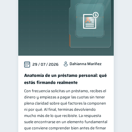
Finanzas para jóvenes
30
Finanzas familiares
25
Inclusión financiera
22
Bienestar financiero
22
Finanzas para mujeres
20
Seguridad financiera
13
Dahianna Maríñez
29 / 07 / 2026
Salud financiera
12
Productos financieros
Anatomía de un préstamo personal: qué
11
estás firmando realmente
Organización Financiera
10
Con frecuencia solicitas un préstamo, recibes el
Deudas
10
dinero y empiezas a pagar las cuotas sin tener
Entidad financiera
plena claridad sobre qué factores la componen
8
ni por qué. Al final, terminas devolviendo
Préstamos
Ahorro
8
8
mucho más de lo que recibiste. La respuesta
Consejos
suele encontrarse en un elemento fundamental
6
que conviene comprender bien antes de firmar
Tarjeta de crédito
6