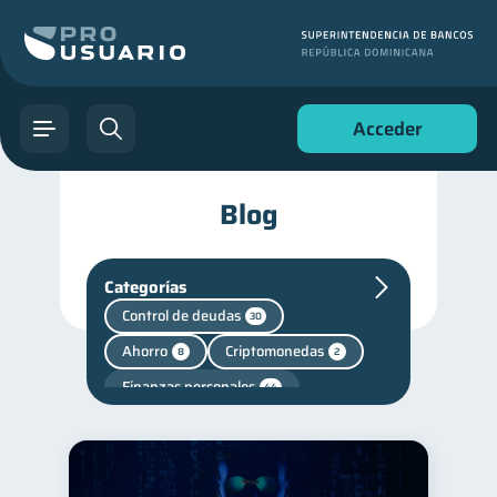
Acceder
Blog
Categorías
Control de deudas
30
Ahorro
Criptomonedas
8
2
Finanzas personales
44
Manejo de deudas
31
Educación financiera
31
Finanzas para jóvenes
30