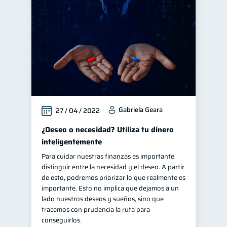
Finanzas familiares
25
Inclusión financiera
22
Bienestar financiero
22
Finanzas para mujeres
20
Seguridad financiera
13
Salud financiera
12
Gabriela Geara
27 / 04 / 2022
Productos financieros
11
Organización Financiera
¿Deseo o necesidad? Utiliza tu dinero
10
inteligentemente
Deudas
10
Para cuidar nuestras finanzas es importante
Entidad financiera
8
distinguir entre la necesidad y el deseo. A partir
Préstamos
Consejos
de esto, podremos priorizar lo que realmente es
8
6
importante. Esto no implica que dejamos a un
Tarjeta de crédito
6
lado nuestros deseos y sueños, sino que
Historial crediticio
tracemos con prudencia la ruta para
6
conseguirlos.
Ciberseguridad
5