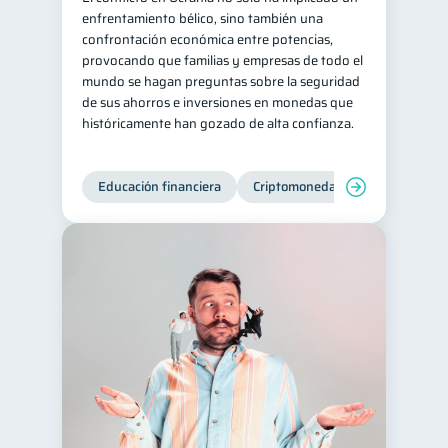
enfrentamiento bélico, sino también una
Retiro
Doble sueldo
1
1
confrontación económica entre potencias,
provocando que familias y empresas de todo el
Gasto responsable
1
mundo se hagan preguntas sobre la seguridad
información financiera
1
de sus ahorros e inversiones en monedas que
históricamente han gozado de alta confianza.
Educación financiera
Criptomonedas