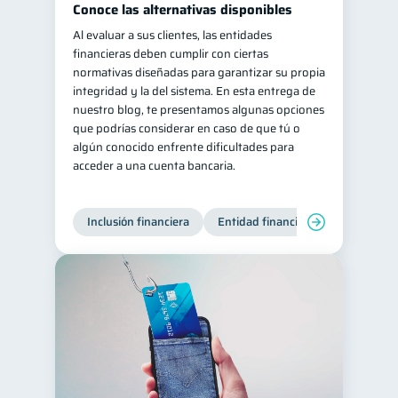
Conoce las alternativas disponibles
Salud mental
ahorro
1
1
Al evaluar a sus clientes, las entidades
financieras deben cumplir con ciertas
Retiro
Doble sueldo
1
1
normativas diseñadas para garantizar su propia
Gasto responsable
1
integridad y la del sistema. En esta entrega de
nuestro blog, te presentamos algunas opciones
información financiera
1
que podrías considerar en caso de que tú o
algún conocido enfrente dificultades para
acceder a una cuenta bancaria.
Inclusión financiera
Entidad financiera