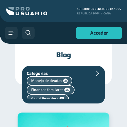
Acceder
Blog
Categorías
Manejo de deudas
31
Finanzas familiares
25
Salud financiera
12
Entidad financiera
8
Criptomonedas
2
Fraudes
1