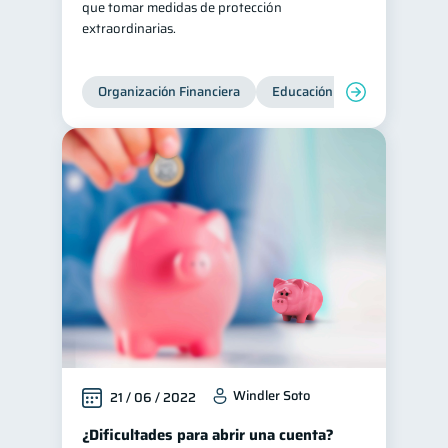
que tomar medidas de protección
extraordinarias.
Ciberseguridad
5
Servicios
4
Organización Financiera
Educación financiera
Inc
Derechos & Deberes
4
Superintendencia de Bancos
4
Vacaciones
2
Cuenta Abandonada
2
Inversiones
2
Cuenta Inactiva
1
Finanzas Personales
1
Finanzas en Pareja
1
Educación Financiera
1
Mipymes
1
Windler Soto
21 / 06 / 2022
Información financiera
1
¿Dificultades para abrir una cuenta?
inversiones
1