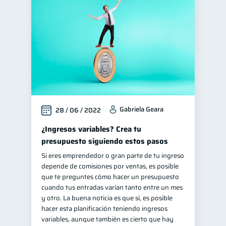
Finanzas personales
44
Educación financiera
31
Finanzas para jóvenes
30
Control de deudas
30
Inclusión financiera
22
Bienestar financiero
22
Gabriela Geara
28 / 06 / 2022
Finanzas para mujeres
20
Seguridad financiera
¿Ingresos variables? Crea tu
13
presupuesto siguiendo estos pasos
Productos financieros
11
Si eres emprendedor o gran parte de tu ingreso
Organización Financiera
10
depende de comisiones por ventas, es posible
Deudas
Préstamos
que te preguntes cómo hacer un presupuesto
10
8
cuando tus entradas varían tanto entre un mes
Ahorro
Consejos
8
6
y otro. La buena noticia es que sí, es posible
Tarjeta de crédito
hacer esta planificación teniendo ingresos
6
variables, aunque también es cierto que hay
Historial crediticio
6